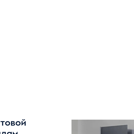
ытовой
алам