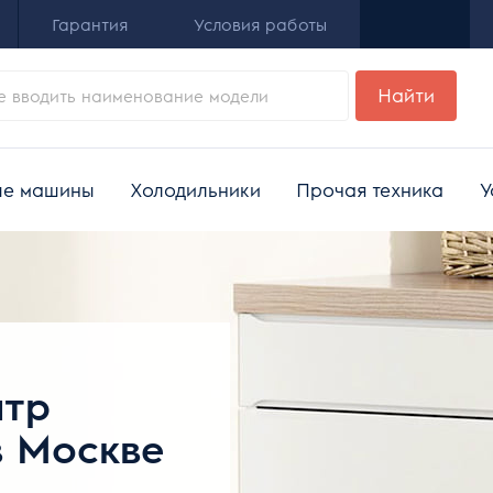
Гарантия
Условия работы
Найти
ые машины
Холодильники
Прочая техника
У
нтр
в Москве