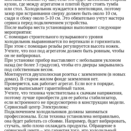
кухни, где между агрегатом и плитой будет стоять тумба
или стол. Холодильник нуждается в вентиляции, поэтому
зазор при встраивании сверху должен быть около 10 см,
сзади и сбоку около 5-10 см. Это обязательно учтут мастера
сервиса перед подключением устройства.
После выбора места установщики выполняют следующие
мероприятия:
С помощью строительного пузырькового уровня
холодильник выравнивается по вертикали и горизонтали.
При этом с помощью резьбы регулируется высота ножек.
Учтите, что пол под агрегатом должен быть ровным, чтобы
он не вибрировал.
При установке прибор выставляют с небольшим уклоном
назад (не более 3 градусов), чтобы его дверцы закрывались
под собственным весом.
Монтируется двухполюсная розетка с заземлением (в новых
домах). В старом жилом фонде заземления нет.
Проверяется, как работает агрегат. Если все в порядке,
мастер выписывает гарантийный талон.
Учтите, что техника чувствительна к скачкам напряжения,
поэтому лучше приобрести для ее работы стабилизатор,
если встроенного не предусмотрено в конструкции модели.
Сервисный центр Электролюкс
Подключением холодильников должны заниматься
профессионалы. Если техника установлена неправильно,
она будет работать со сбоями. Например, будет вибрировать,
стучать, либо плохо охлаждать продукты. Обращение в
сервисный центр – это гарантия того, что холодильный